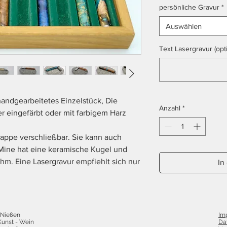
persönliche Gravur
*
Auswählen
Text Lasergravur (opti
 handgearbeitetes Einzelstück, Die
Anzahl
*
 eingefärbt oder mit farbigem Harz
kappe verschließbar. Sie kann auch
 Mine hat eine keramische Kugel und
hm. Eine Lasergravur empfiehlt sich nur
In
 Nießen
Im
Kunst - Wein
Da