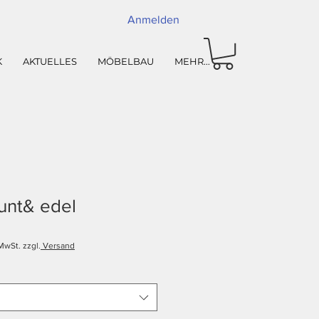
Anmelden
K
AKTUELLES
MÖBELBAU
MEHR...
bunt& edel
MwSt. zzgl.
Versand