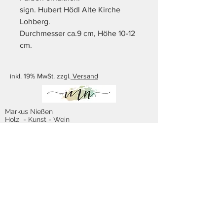
sign. Hubert Hödl Alte Kirche
Lohberg.
Durchmesser ca.9 cm, Höhe 10-12
cm.
inkl. 19% MwSt. zzgl.
Versand
Markus Nießen
Holz - Kunst - Wein
Busmannstraße 7
47623 Kevelaer
Öffnungszeiten:
Di. - Fr.
14.00 - 18.00
Sa.
10.00 - 14.00
Tel.: 02832 / 70270 Fax.: 02832 / 799547
E-Mail:
info[at]ge-niessen.de
Impressum
Datenschutzerklärung
Versand- und Zahlungsbedingungen
Widerrufsrecht & Musterwiderrufsformular
AGB