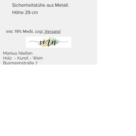
Sicherheitstülle aus Metall.
Höhe 29 cm
inkl. 19% MwSt. zzgl.
Versand
Markus Nießen
Holz - Kunst - Wein
Busmannstraße 7
47623 Kevelaer
Öffnungszeiten:
Di. - Fr.
14.00 - 18.00
Sa.
10.00 - 14.00
Tel.: 02832 / 70270 Fax.: 02832 / 799547
E-Mail:
info[at]ge-niessen.de
Impressum
Datenschutzerklärung
Versand- und Zahlungsbedingungen
Widerrufsrecht & Musterwiderrufsformular
AGB