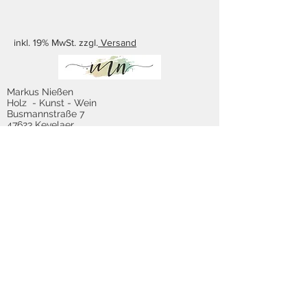
inkl. 19% MwSt. zzgl.
Versand
Markus Nießen
Holz - Kunst - Wein
Busmannstraße 7
47623 Kevelaer
Öffnungszeiten:
Di. - Fr.
14.00 - 18.00
Sa.
10.00 - 14.00
Tel.: 02832 / 70270 Fax.: 02832 / 799547
E-Mail:
info[at]ge-niessen.de
Impressum
Datenschutzerklärung
Versand- und Zahlungsbedingungen
Widerrufsrecht & Musterwiderrufsformular
AGB